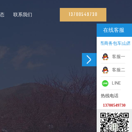
13700549730
态
联系我们
在线客服
山西旅游包车|山西商务包车|山西景
客服一
客服二
LINE
热线电话
13700549730