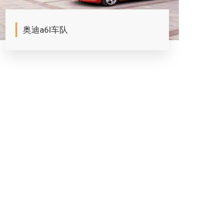
奥迪a6l车队